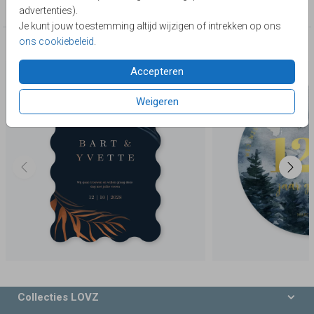
Trouwkaarten met een stansvorm
advertenties).
Je kunt jouw toestemming altijd wijzigen of intrekken op ons
ons cookiebeleid
.
Deze producten zijn wellicht ook iets voor je
Accepteren
Weigeren
Collecties LOVZ