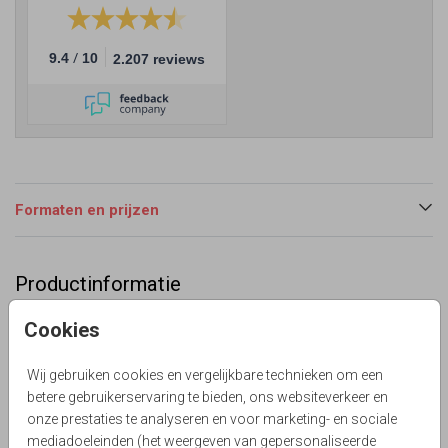
/
9.4
10
2.207 reviews
Formaten en prijzen
Productinformatie
Omschrijving
Cookies
Save the date kaart in hartjes vorm op een kraf look
ondergrond. Het hartje is gestanst.
Wij gebruiken cookies en vergelijkbare technieken om een
betere gebruikerservaring te bieden, ons websiteverkeer en
Lievez
onze prestaties te analyseren en voor marketing- en sociale
Collectie
mediadoeleinden (het weergeven van gepersonaliseerde