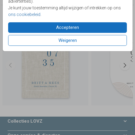
advertenties).
Je kunt jouw toestemming altijd wijzigen of intrekken op ons
Deze producten zijn wellicht ook iets voor je
ons cookiebeleid
.
Accepteren
Weigeren
Collecties LOVZ