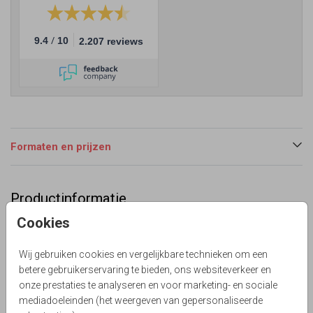
/
9.4
10
2.207 reviews
Formaten en prijzen
Productinformatie
Cookies
Omschrijving
Klassieke trouwkaart in boogvorm. (999999)
Wij gebruiken cookies en vergelijkbare technieken om een
Le Chique Design
betere gebruikerservaring te bieden, ons websiteverkeer en
onze prestaties te analyseren en voor marketing- en sociale
Collectie
mediadoeleinden (het weergeven van gepersonaliseerde
Trouwkaarten met een stansvorm