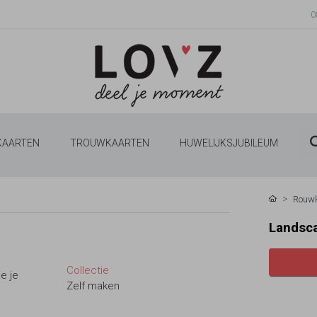
0
 KAARTEN
TROUWKAARTEN
HUWELIJKSJUBILEUM
Rouw
Landsca
Collectie
e je
Zelf maken