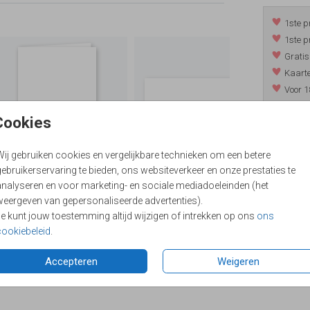
1ste p
1ste p
Gratis
Kaarte
Voor 1
*m.u.v. 
Cookies
Wij gebruiken cookies en vergelijkbare technieken om een betere
/
9.4
ebruikerservaring te bieden, ons websiteverkeer en onze prestaties te
analyseren en voor marketing- en sociale mediadoeleinden (het
weergeven van gepersonaliseerde advertenties).
Je kunt jouw toestemming altijd wijzigen of intrekken op ons
ons
cookiebeleid
.
Accepteren
Weigeren
Formaten