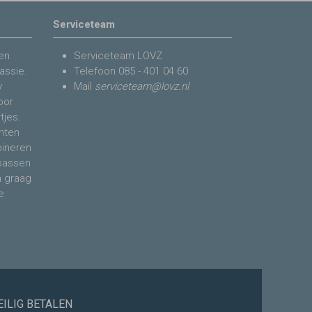
Serviceteam
en
Serviceteam LOVZ
assie.
Telefoon
085 - 401 04 60
y
Mail
serviceteam@lovz.nl
voor
tjes.
nten
bineren
 passen
n graag
e
EILIG BETALEN