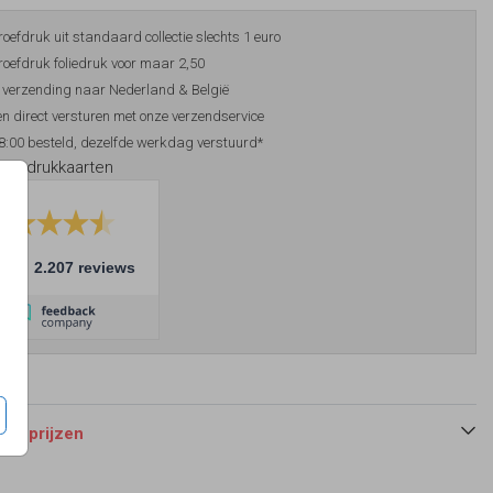
roefdruk uit standaard collectie slechts 1 euro
roefdruk foliedruk voor maar 2,50
 verzending naar Nederland & België
n direct versturen met onze verzendservice
8:00 besteld, dezelfde werkdag verstuurd*
foliedrukkaarten
10
2.207 reviews
 en prijzen