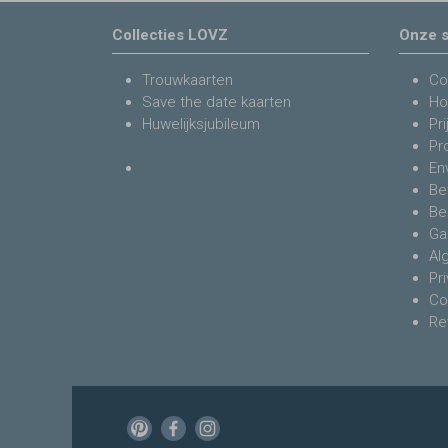
Collecties LOVZ
Onze s
Trouwkaarten
Co
Save the date kaarten
Ho
Huwelijksjubileum
Pri
Pr
En
Be
Be
Ga
Al
Pr
Co
Re