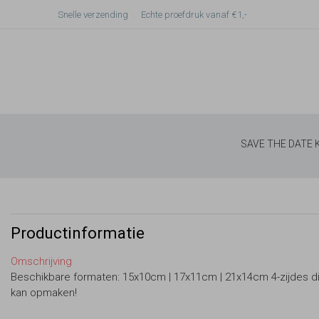
Snelle verzending
Echte proefdruk vanaf €1,-
SAVE THE DATE
Productinformatie
Omschrijving
Beschikbare formaten: 15x10cm | 17x11cm | 21x14cm 4-zijdes di
kan opmaken!