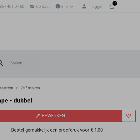
0
85 - 401 04 60
Contact
Info
Inloggen
kaarten
Zelf maken
pe - dubbel
BEWERKEN
Bestel gemakkelijk een proefdruk voor
€ 1,00