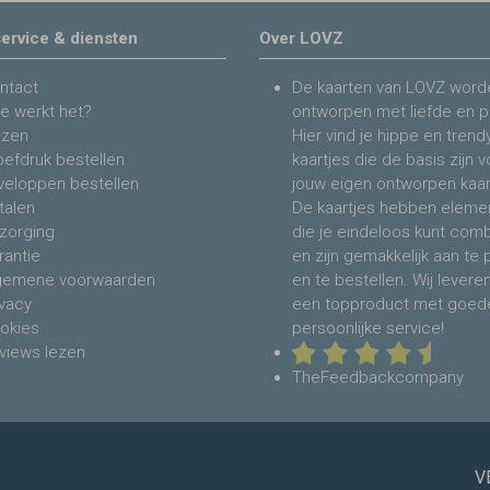
ervice & diensten
Over LOVZ
ntact
De kaarten van LOVZ word
e werkt het?
ontworpen met liefde en p
jzen
Hier vind je hippe en trend
oefdruk bestellen
kaartjes die de basis zijn 
veloppen bestellen
jouw eigen ontworpen kaar
talen
De kaartjes hebben eleme
zorging
die je eindeloos kunt com
rantie
en zijn gemakkelijk aan te
gemene voorwaarden
en te bestellen. Wij levere
ivacy
een topproduct met goed
okies
persoonlijke service!
views lezen
TheFeedbackcompany
V