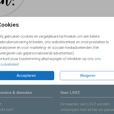
Cookies
Wij gebruiken cookies en vergelijkbare technieken om een betere
ebruikerservaring te bieden, ons websiteverkeer en onze prestaties te
analyseren en voor marketing- en sociale mediadoeleinden (het
weergeven van gepersonaliseerde advertenties).
Je kunt jouw toestemming altijd wijzigen of intrekken op ons
ons
Prijs:
€ 6,5
cookiebeleid
.
 feestje. En deze sluitzegel met vrolijke
Accepteren
Weigeren
ervice & diensten
Over LOVZ
t
De kaarten van LOVZ worden
rkt het?
ontworpen met liefde en passie