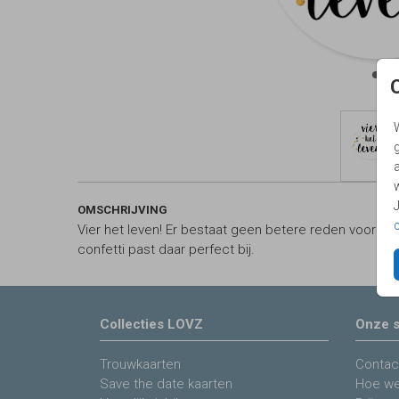
g
OMSCHRIJVING
Vier het leven! Er bestaat geen betere reden voor een
confetti past daar perfect bij.
Collecties LOVZ
Onze s
Trouwkaarten
Contac
Save the date kaarten
Hoe we