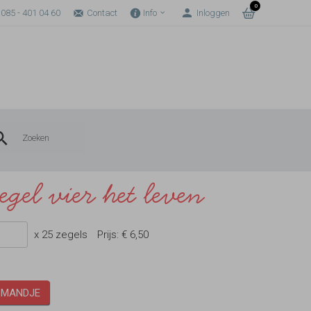
0
085 - 401 04 60
Contact
Info
Inloggen
egel vier het leven
x 25 zegels
Prijs:
€ 6,50
LMANDJE