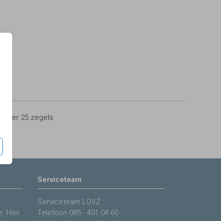
0
per 25 zegels
Serviceteam
Serviceteam LOVZ
. Hier
Telefoon
085 - 401 04 60