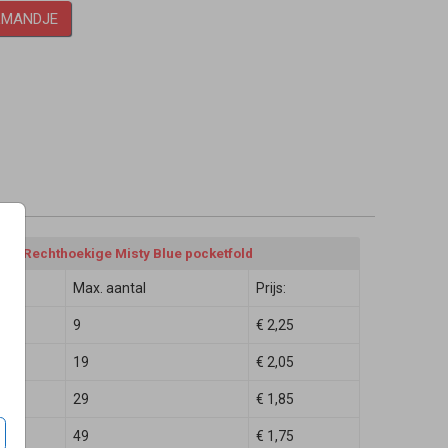
LMANDJE
en - Rechthoekige Misty Blue pocketfold
Max. aantal
Prijs:
9
€ 2,25
19
€ 2,05
29
€ 1,85
49
€ 1,75