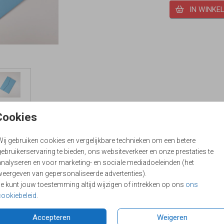
IN WINKE
Cookies
Overzicht prijz
17 cm. Formaat pocketfold: 12,5 x 18,5 cm.
Wij gebruiken cookies en vergelijkbare technieken om een betere
Min. aantal
ebruikerservaring te bieden, ons websiteverkeer en onze prestaties te
analyseren en voor marketing- en sociale mediadoeleinden (het
2
weergeven van gepersonaliseerde advertenties).
10
Je kunt jouw toestemming altijd wijzigen of intrekken op ons
ons
cookiebeleid
.
20
Accepteren
Weigeren
30