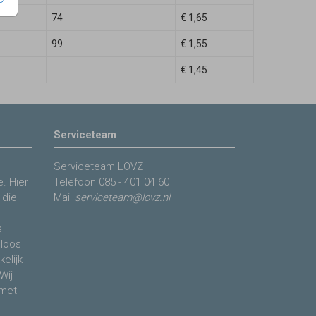
74
€ 1,65
99
€ 1,55
€ 1,45
Serviceteam
Serviceteam LOVZ
. Hier
Telefoon
085 - 401 04 60
 die
Mail
serviceteam@lovz.nl
s
eloos
elijk
Wij
 met