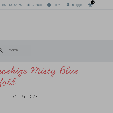
0
085 - 401 04 60
Contact
Info
Inloggen
hoekige Misty Blue
fold
x 1
Prijs:
€ 2,30