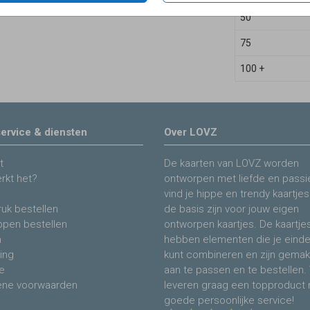
50
75
100 +
ervice & diensten
Over LOVZ
t
De kaarten van LOVZ worden
rkt het?
ontworpen met liefde en passie
vind je hippe en trendy kaartjes
uk bestellen
de basis zijn voor jouw eigen
ppen bestellen
ontworpen kaartjes. De kaartje
n
hebben elementen die je eind
ing
kunt combineren en zijn gemakk
e
aan te passen en te bestellen. 
ne voorwaarden
leveren graag een topproduct
goede persoonlijke service!