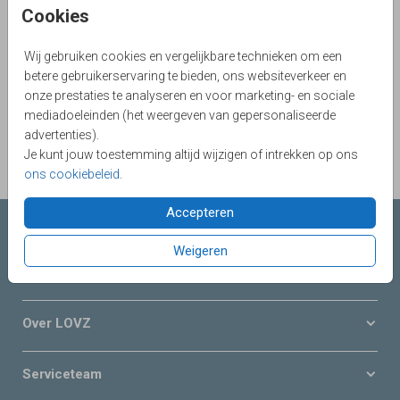
Cookies
Aantal
x 1
Prijs:
€ 0,75
Wij gebruiken cookies en vergelijkbare technieken om een
betere gebruikerservaring te bieden, ons websiteverkeer en
onze prestaties te analyseren en voor marketing- en sociale
OMSCHRIJVING
mediadoeleinden (het weergeven van gepersonaliseerde
Roestbruin met gouden inlay 12 x 18
advertenties).
Je kunt jouw toestemming altijd wijzigen of intrekken op ons
Prijs:
€ 0,75
per 1
ons cookiebeleid
.
Accepteren
Collecties LOVZ
Weigeren
Onze service & diensten
Over LOVZ
Serviceteam