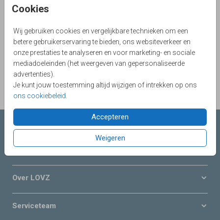
Cookies
Aantal
x 1
Prijs:
€ 0,60
Wij gebruiken cookies en vergelijkbare technieken om een
betere gebruikerservaring te bieden, ons websiteverkeer en
onze prestaties te analyseren en voor marketing- en sociale
OMSCHRIJVING
mediadoeleinden (het weergeven van gepersonaliseerde
metallic bronze 12 x 18
advertenties).
Je kunt jouw toestemming altijd wijzigen of intrekken op ons
Prijs:
€ 0,60
per 1
ons cookiebeleid
.
Accepteren
Collecties LOVZ
Weigeren
Onze service & diensten
Over LOVZ
Serviceteam