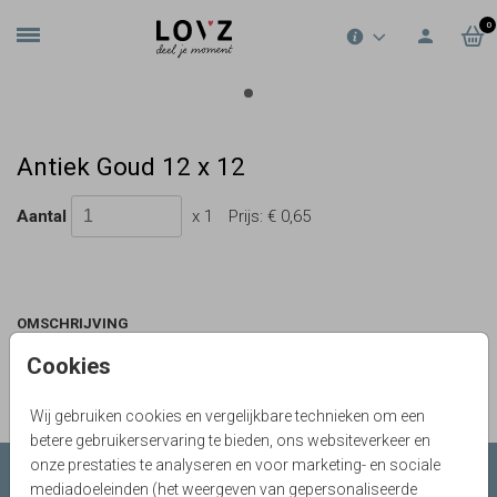
0
Antiek Goud 12 x 12
Aantal
x 1
Prijs:
€ 0,65
OMSCHRIJVING
antiek goud 12 x 12
Cookies
Prijs:
€ 0,65
per 1
Wij gebruiken cookies en vergelijkbare technieken om een
betere gebruikerservaring te bieden, ons websiteverkeer en
onze prestaties te analyseren en voor marketing- en sociale
Collecties LOVZ
mediadoeleinden (het weergeven van gepersonaliseerde