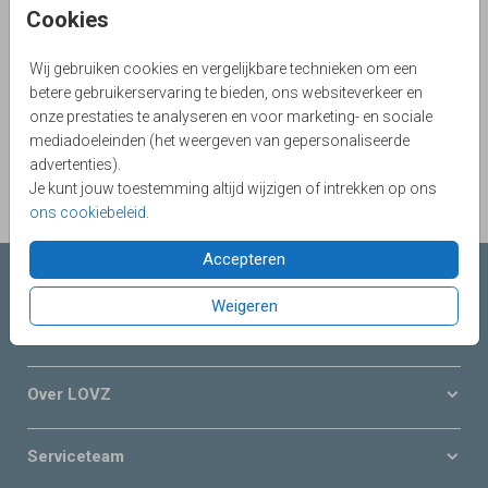
Cookies
Aantal
x 1
Prijs:
€ 0,75
Wij gebruiken cookies en vergelijkbare technieken om een
betere gebruikerservaring te bieden, ons websiteverkeer en
onze prestaties te analyseren en voor marketing- en sociale
OMSCHRIJVING
mediadoeleinden (het weergeven van gepersonaliseerde
Donkerblauw met gouden inlay 12 X 18
advertenties).
Je kunt jouw toestemming altijd wijzigen of intrekken op ons
Prijs:
€ 0,75
per 1
ons cookiebeleid
.
Accepteren
Collecties LOVZ
Weigeren
Onze service & diensten
Over LOVZ
Serviceteam