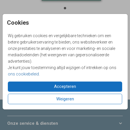
Cookies
Petrol 16 X 16
Wij gebruiken cookies en vergelijkbare technieken om een
Aantal
x 1
Prijs:
€ 0,45
betere gebruikerservaring te bieden, ons websiteverkeer en
onze prestaties te analyseren en voor marketing- en sociale
mediadoeleinden (het weergeven van gepersonaliseerde
advertenties).
Je kunt jouw toestemming altijd wijzigen of intrekken op ons
OMSCHRIJVING
ons cookiebeleid
.
petrol 16 x 16
Prijs:
€ 0,45
Accepteren
per 1
Weigeren
Collecties LOVZ
Onze service & diensten