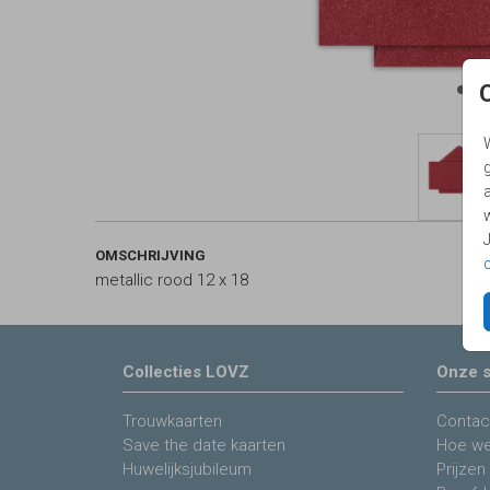
g
OMSCHRIJVING
metallic rood 12 x 18
Collecties LOVZ
Onze s
Trouwkaarten
Contac
Save the date kaarten
Hoe we
Huwelijksjubileum
Prijzen