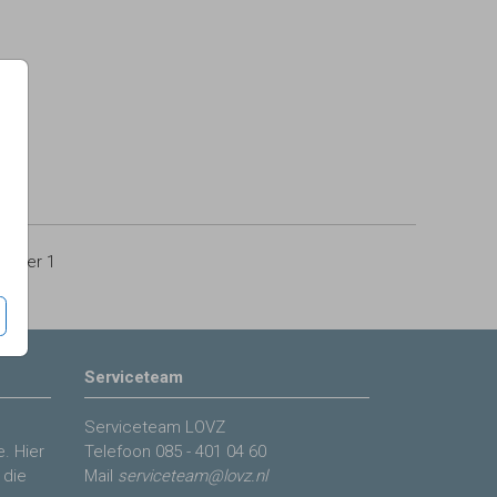
0
per 1
Serviceteam
Serviceteam LOVZ
. Hier
Telefoon
085 - 401 04 60
 die
Mail
serviceteam@lovz.nl