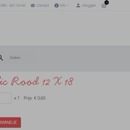
0
085 - 401 04 60
Contact
Info
Inloggen
ic Rood 12 X 18
x 1
Prijs:
€ 0,60
LMANDJE