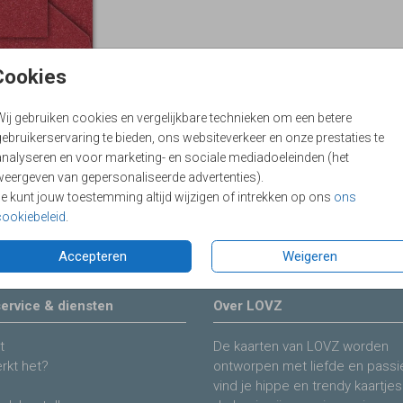
Cookies
Wij gebruiken cookies en vergelijkbare technieken om een betere
ebruikerservaring te bieden, ons websiteverkeer en onze prestaties te
analyseren en voor marketing- en sociale mediadoeleinden (het
weergeven van gepersonaliseerde advertenties).
Je kunt jouw toestemming altijd wijzigen of intrekken op ons
ons
Prijs:
€ 0,6
cookiebeleid
.
Accepteren
Weigeren
ervice & diensten
Over LOVZ
t
De kaarten van LOVZ worden
rkt het?
ontworpen met liefde en passie
vind je hippe en trendy kaartjes