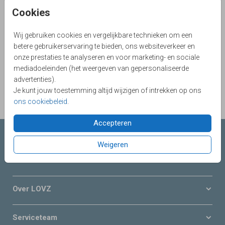
Cookies
Aantal
x 1
Prijs:
€ 0,45
Wij gebruiken cookies en vergelijkbare technieken om een
betere gebruikerservaring te bieden, ons websiteverkeer en
onze prestaties te analyseren en voor marketing- en sociale
OMSCHRIJVING
mediadoeleinden (het weergeven van gepersonaliseerde
kraft (recycled) 12,5 x 14
advertenties).
Je kunt jouw toestemming altijd wijzigen of intrekken op ons
Prijs:
€ 0,45
per 1
ons cookiebeleid
.
Accepteren
Collecties LOVZ
Weigeren
Onze service & diensten
Over LOVZ
Serviceteam