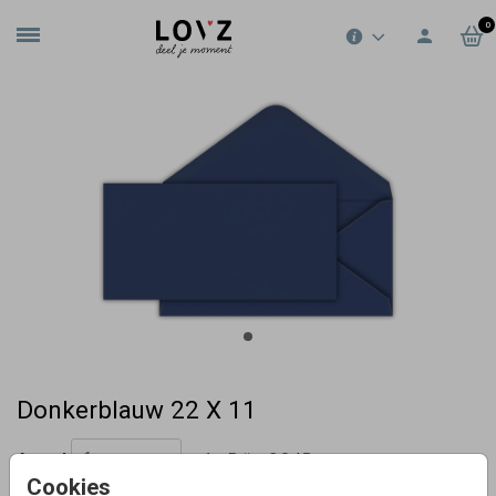
0
Donkerblauw 22 X 11
Aantal
x 1
Prijs:
€ 0,45
Cookies