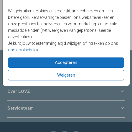
Wij gebruiken cookies en vergelijkbare technieken om een
betere gebruikerservaring te bieden, ons websiteverkeer en
OMSCHRIJVING
onze prestaties te analyseren en voor marketing- en sociale
donkerblauw 22 x 11
mediadoeleinden (het weergeven van gepersonaliseerde
Prijs:
€ 0,45
advertenties).
per 1
Je kunt jouw toestemming altijd wijzigen of intrekken op ons
ons cookiebeleid
.
Collecties LOVZ
Accepteren
Onze service & diensten
Weigeren
Over LOVZ
Serviceteam