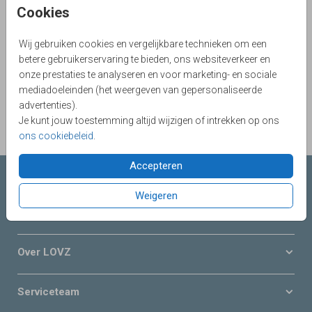
Cookies
Aantal
x 1
Prijs:
€ 0,45
Wij gebruiken cookies en vergelijkbare technieken om een
betere gebruikerservaring te bieden, ons websiteverkeer en
onze prestaties te analyseren en voor marketing- en sociale
OMSCHRIJVING
mediadoeleinden (het weergeven van gepersonaliseerde
donkergroen 12 x18
advertenties).
Je kunt jouw toestemming altijd wijzigen of intrekken op ons
Prijs:
€ 0,45
per 1
ons cookiebeleid
.
Accepteren
Collecties LOVZ
Weigeren
Onze service & diensten
Over LOVZ
Serviceteam