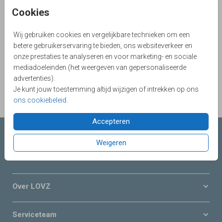
Cookies
Aantal
x 1
Prijs:
€ 0,65
Wij gebruiken cookies en vergelijkbare technieken om een
betere gebruikerservaring te bieden, ons websiteverkeer en
onze prestaties te analyseren en voor marketing- en sociale
OMSCHRIJVING
mediadoeleinden (het weergeven van gepersonaliseerde
biotop-rouw 15,6 x 22
advertenties).
Je kunt jouw toestemming altijd wijzigen of intrekken op ons
Prijs:
€ 0,65
per 1
ons cookiebeleid
.
Accepteren
Collecties LOVZ
Weigeren
Onze service & diensten
Over LOVZ
Serviceteam