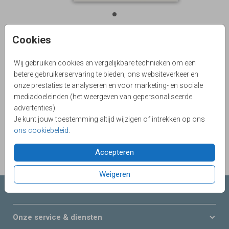
Cookies
Biotop-Rouw 12 X 12
Wij gebruiken cookies en vergelijkbare technieken om een
Aantal
x 1
Prijs:
€ 0,65
betere gebruikerservaring te bieden, ons websiteverkeer en
onze prestaties te analyseren en voor marketing- en sociale
mediadoeleinden (het weergeven van gepersonaliseerde
advertenties).
Je kunt jouw toestemming altijd wijzigen of intrekken op ons
OMSCHRIJVING
ons cookiebeleid
.
biotop-rouw 12 x 12
Prijs:
€ 0,65
Accepteren
per 1
Weigeren
Collecties LOVZ
Onze service & diensten