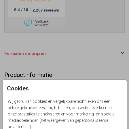
/
9.4
10
2.207 reviews
Formaten en prijzen
Productinformatie
Omschrijving
Cookies
Poster soft flowers watercolor welkom huwelijksfeest.
Zelf maken. Pastel bloemen boeket.
Wij gebruiken cookies en vergelijkbare technieken om een
betere gebruikerservaring te bieden, ons websiteverkeer en
Collectie
onze prestaties te analyseren en voor marketing- en sociale
Collectie poster
mediadoeleinden (het weergeven van gepersonaliseerde
advertenties).