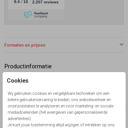
/
9.4
10
2.207 reviews
Formaten en prijzen
Productinformatie
Omschrijving
Cookies
Poster staand blanco
Wij gebruiken cookies en vergelijkbare technieken om een
Collectie
betere gebruikerservaring te bieden, ons websiteverkeer en
blanco
onze prestaties te analyseren en voor marketing- en sociale
mediadoeleinden (het weergeven van gepersonaliseerde
advertenties).
Deze producten zijn wellicht ook iets voor je
Je kunt jouw toestemming altijd wijzigen of intrekken op ons