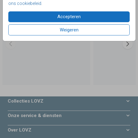
ons cookiebeleid
.
Accepteren
Weigeren
Collecties LOVZ
Onze service & diensten
Over LOVZ