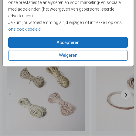
ze hiermee zelf in elkaar.
onze prestaties te analyseren en voor marketing- en sociale
Le Chique Design
mediadoeleinden (het weergeven van gepersonaliseerde
advertenties).
Collectie
Je kunt jouw toestemming altijd wijzigen of intrekken op ons
Rechthoek labelkaarten trouwen
ons cookiebeleid
.
Accepteren
Deze producten zijn wellicht ook iets voor je
Weigeren