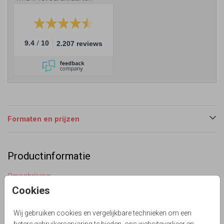
/
9.4
10
2.207 reviews
Formaten en prijzen
Productinformatie
Omschrijving
Stapelkaart met eucalyptus, kaartje met programma en
Cookies
labeltje. (999999) Let op: omdat je kunt kiezen voor
verschillende soorten bevestigingsmateriaal, zoals een
Wij gebruiken cookies en vergelijkbare technieken om een
touwtje of paperclip bestel je het bevestigingsmateriaal