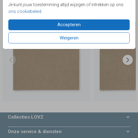
Je kunt jouw toestemming altijd wijzigen of intrekken op ons
Deze producten zijn wellicht ook iets voor je
ons cookiebeleid
.
Accepteren
Weigeren
Collecties LOVZ
Onze service & diensten