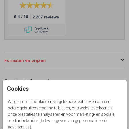
/
9.4
10
2.207 reviews
Formaten en prijzen
Productinformatie
Cookies
Omschrijving
blanco liggend dubbel kraft
Wij gebruiken cookies en vergelijkbare technieken om een
betere gebruikerservaring te bieden, ons websiteverkeer en
Collectie
onze prestaties te analyseren en voor marketing- en sociale
Zelf maken
mediadoeleinden (het weergeven van gepersonaliseerde
advertenties).