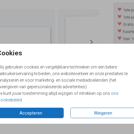
1ste p
1ste p
Gratis
Kaarte
Voor 1
*m.u.v. 
Cookies
Wij gebruiken cookies en vergelijkbare technieken om een betere
/
9.4
ebruikerservaring te bieden, ons websiteverkeer en onze prestaties te
analyseren en voor marketing- en sociale mediadoeleinden (het
weergeven van gepersonaliseerde advertenties).
Je kunt jouw toestemming altijd wijzigen of intrekken op ons
ons
cookiebeleid
.
Accepteren
Weigeren
Formaten