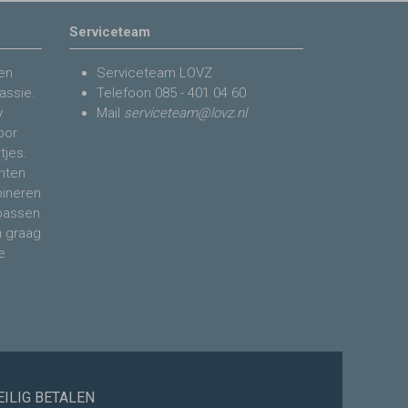
Serviceteam
en
Serviceteam LOVZ
assie.
Telefoon
085 - 401 04 60
y
Mail
serviceteam@lovz.nl
voor
tjes.
nten
bineren
 passen
n graag
e
EILIG BETALEN