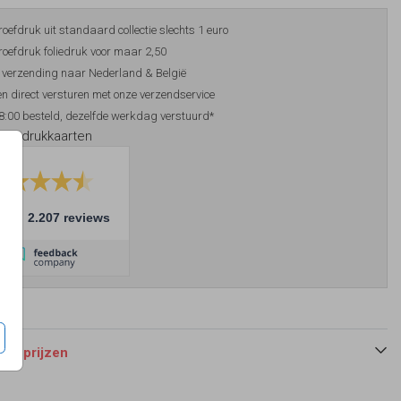
roefdruk uit standaard collectie slechts 1 euro
roefdruk foliedruk voor maar 2,50
 verzending naar Nederland & België
n direct versturen met onze verzendservice
8:00 besteld, dezelfde werkdag verstuurd*
foliedrukkaarten
10
2.207 reviews
 en prijzen