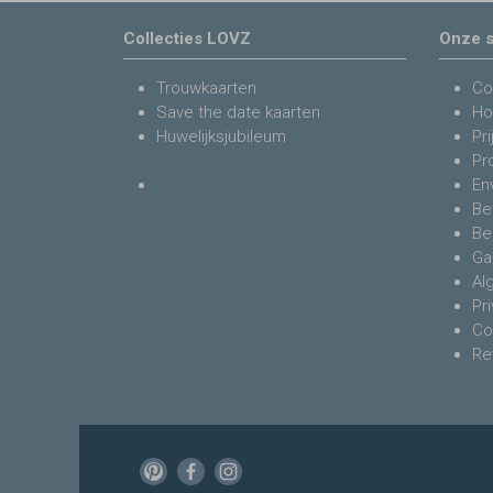
Collecties LOVZ
Onze s
Trouwkaarten
Co
Save the date kaarten
Ho
Huwelijksjubileum
Pri
Pr
En
Be
Be
Ga
Al
Pr
Co
Re