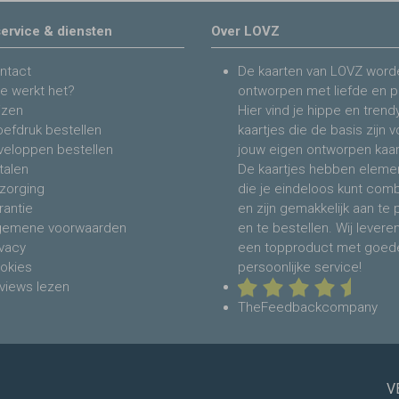
ervice & diensten
Over LOVZ
ntact
De kaarten van LOVZ word
e werkt het?
ontworpen met liefde en p
jzen
Hier vind je hippe en trend
oefdruk bestellen
kaartjes die de basis zijn 
veloppen bestellen
jouw eigen ontworpen kaar
talen
De kaartjes hebben eleme
zorging
die je eindeloos kunt com
rantie
en zijn gemakkelijk aan te
gemene voorwaarden
en te bestellen. Wij levere
ivacy
een topproduct met goed
okies
persoonlijke service!
views lezen
TheFeedbackcompany
V