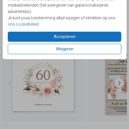
Lievez
mediadoeleinden (het weergeven van gepersonaliseerde
Collectie
advertenties).
60 jaar getrouwd
Je kunt jouw toestemming altijd wijzigen of intrekken op ons
ons cookiebeleid
.
Deze producten zijn wellicht ook iets voor je
Accepteren
Weigeren