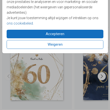
onze prestaties te analyseren en voor marketing- en sociale
Lievez
mediadoeleinden (het weergeven van gepersonaliseerde
advertenties).
Collectie
Je kunt jouw toestemming altijd wijzigen of intrekken op ons
60 jaar getrouwd
ons cookiebeleid
.
Accepteren
Deze producten zijn wellicht ook iets voor je
Weigeren