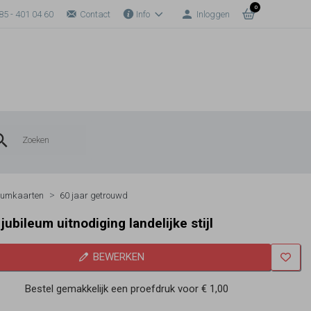
0
85 - 401 04 60
Contact
Info
Inloggen
eumkaarten
60 jaar getrouwd
 jubileum uitnodiging landelijke stijl
BEWERKEN
Bestel gemakkelijk een proefdruk voor
€ 1,00