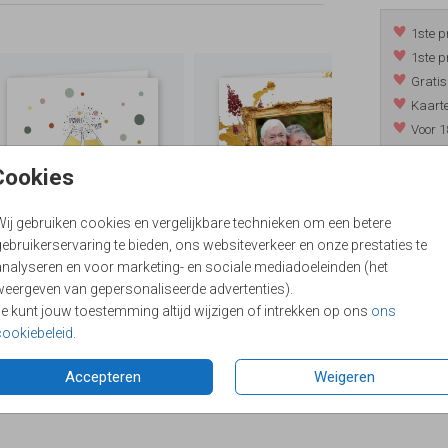
1ste p
1ste p
Gratis
Kaarte
Voor 1
*m.u.v. 
Cookies
Wij gebruiken cookies en vergelijkbare technieken om een betere
/
9.4
ebruikerservaring te bieden, ons websiteverkeer en onze prestaties te
analyseren en voor marketing- en sociale mediadoeleinden (het
weergeven van gepersonaliseerde advertenties).
Je kunt jouw toestemming altijd wijzigen of intrekken op ons
ons
cookiebeleid
.
Accepteren
Weigeren
Formaten