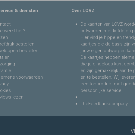
ervice & diensten
Over LOVZ
ntact
De kaarten van LOVZ word
e werkt het?
ontworpen met liefde en p
jzen
Hier vind je hippe en trend
oefdruk bestellen
kaartjes die de basis zijn 
veloppen bestellen
jouw eigen ontworpen kaar
talen
De kaartjes hebben eleme
zorging
die je eindeloos kunt com
rantie
en zijn gemakkelijk aan te
gemene voorwaarden
en te bestellen. Wij levere
ivacy
een topproduct met goed
okies
persoonlijke service!
views lezen
TheFeedbackcompany
V