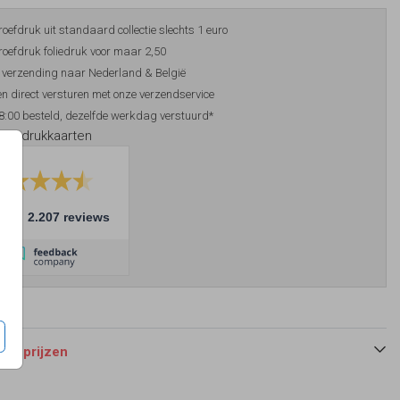
roefdruk uit standaard collectie slechts 1 euro
roefdruk foliedruk voor maar 2,50
 verzending naar Nederland & België
n direct versturen met onze verzendservice
8:00 besteld, dezelfde werkdag verstuurd*
foliedrukkaarten
10
2.207 reviews
 en prijzen