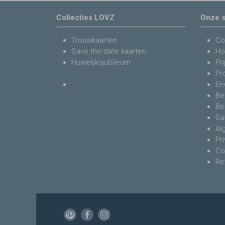
Collecties LOVZ
Onze s
Trouwkaarten
Co
Save the date kaarten
Ho
Huwelijksjubileum
Pri
Pr
En
Be
Be
Ga
Al
Pr
Co
Re