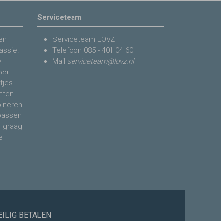
Serviceteam
en
Serviceteam LOVZ
assie.
Telefoon
085 - 401 04 60
y
Mail
serviceteam@lovz.nl
voor
tjes.
nten
bineren
 passen
n graag
e
EILIG BETALEN