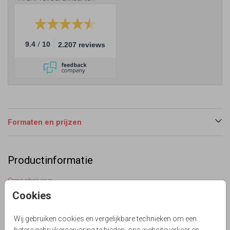
/
9.4
10
2.207 reviews
Formaten en prijzen
Productinformatie
Omschrijving
Stijlvolle huwelijksjubileumkaart met houtlook ondergrond.
Cookies
Versierd met goudlook watercolor en bloemen
gecombineerd met strak lettertype. Achterkant
Wij gebruiken cookies en vergelijkbare technieken om een
vlakverdeling met ruimte voor een eigen foto. (geen echt