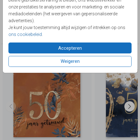
betere gebruikerservaring te bieden, ons websiteverkeer en
goud)
Toon meer
onze prestaties te analyseren en voor marketing- en sociale
mediadoeleinden (het weergeven van gepersonaliseerde
Lievez
advertenties).
Je kunt jouw toestemming altijd wijzigen of intrekken op ons
Collectie
ons cookiebeleid
.
50 jaar getrouwd
Accepteren
Deze producten zijn wellicht ook iets voor je
Weigeren