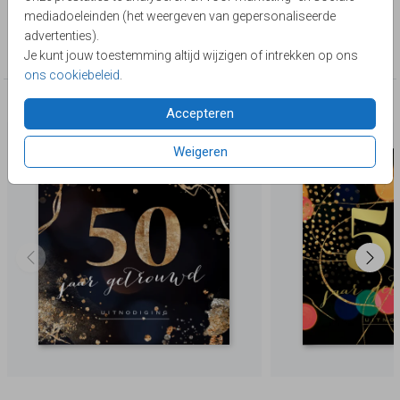
Lievez
mediadoeleinden (het weergeven van gepersonaliseerde
Collectie
advertenties).
50 jaar getrouwd
Je kunt jouw toestemming altijd wijzigen of intrekken op ons
ons cookiebeleid
.
Deze producten zijn wellicht ook iets voor je
Accepteren
Weigeren