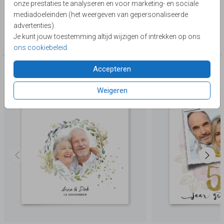
onze prestaties te analyseren en voor marketing- en sociale
Lievez
mediadoeleinden (het weergeven van gepersonaliseerde
advertenties).
Collectie
Je kunt jouw toestemming altijd wijzigen of intrekken op ons
50 jaar getrouwd
ons cookiebeleid
.
Accepteren
Deze producten zijn wellicht ook iets voor je
Weigeren