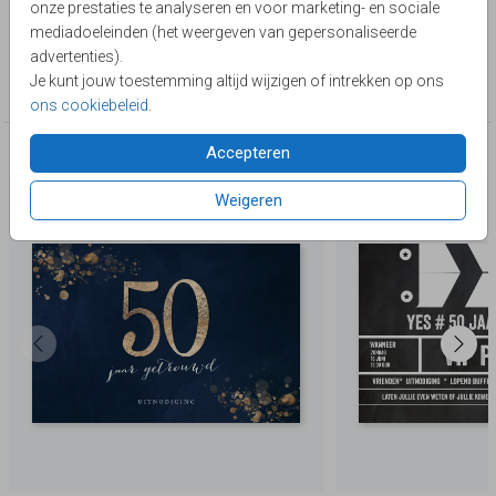
onze prestaties te analyseren en voor marketing- en sociale
Lievez
mediadoeleinden (het weergeven van gepersonaliseerde
advertenties).
Collectie
Je kunt jouw toestemming altijd wijzigen of intrekken op ons
50 jaar getrouwd
ons cookiebeleid
.
Accepteren
Deze producten zijn wellicht ook iets voor je
Weigeren