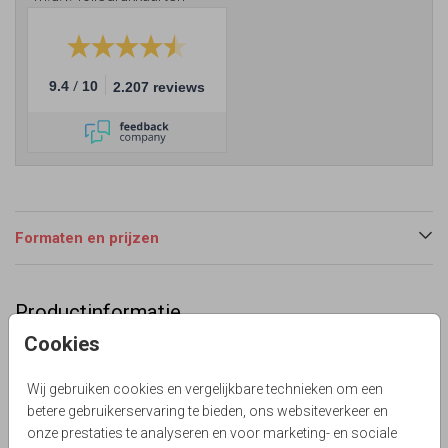
/
9.4
10
2.207 reviews
Formaten en prijzen
Productinformatie
Cookies
Omschrijving
50 jaar getrouwd? Hippe uitnodiging in hout stijl zelf
Wij gebruiken cookies en vergelijkbare technieken om een
maken! Alles is zelf te bewerken.
betere gebruikerservaring te bieden, ons websiteverkeer en
Lievez
onze prestaties te analyseren en voor marketing- en sociale