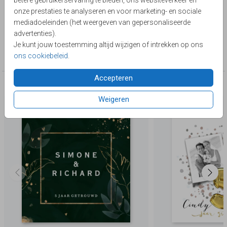
betere gebruikerservaring te bieden, ons websiteverkeer en
bewerken!
Toon meer
onze prestaties te analyseren en voor marketing- en sociale
mediadoeleinden (het weergeven van gepersonaliseerde
Lievez
advertenties).
Je kunt jouw toestemming altijd wijzigen of intrekken op ons
Collectie
ons cookiebeleid
.
5 jaar getrouwd
Accepteren
Deze producten zijn wellicht ook iets voor je
Weigeren