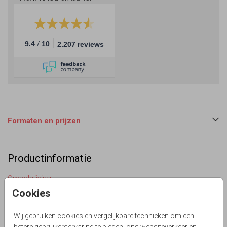
/
9.4
10
2.207 reviews
Formaten en prijzen
Productinformatie
Omschrijving
Eerdaags jullie 5 jarig huwelijks jubileumfeest geven?
Cookies
Mooie staande uitnodiging met Sier cijfers in goud folie
look (geen echt goud inkt) en sierlijk lettertypen. Aquarel
Wij gebruiken cookies en vergelijkbare technieken om een
wolken en bloemen in zachte pastel tinten. Alles is te