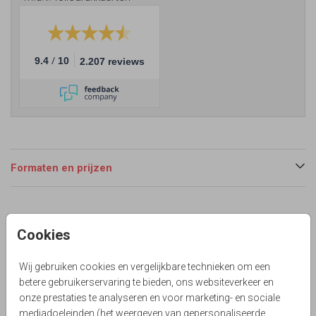
/
9.4
10
2.207 reviews
Formaten en prijzen
Productinformatie
Cookies
Omschrijving
Eerdaags jullie 5 jarig huwelijksjubileum vieren? Unieke
Wij gebruiken cookies en vergelijkbare technieken om een
staande feestelijke uitnodigingskaart met bloemen.
betere gebruikerservaring te bieden, ons websiteverkeer en
onze prestaties te analyseren en voor marketing- en sociale
Collectie
mediadoeleinden (het weergeven van gepersonaliseerde