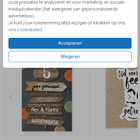
onze prestaties te analyseren en voor marketing- en sociale
Lievez
mediadoeleinden (het weergeven van gepersonaliseerde
advertenties).
Collectie
Je kunt jouw toestemming altijd wijzigen of intrekken op ons
5 jaar getrouwd
ons cookiebeleid
.
Accepteren
Deze producten zijn wellicht ook iets voor je
Weigeren