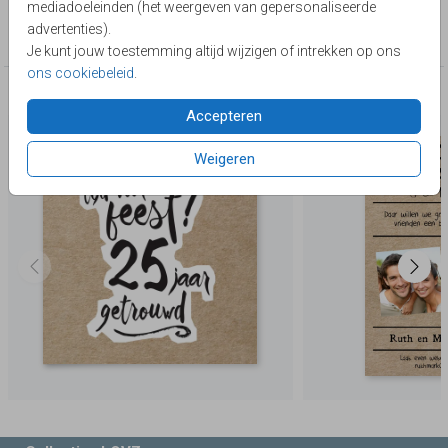
mediadoeleinden (het weergeven van gepersonaliseerde
Collectie
advertenties).
5 jaar getrouwd
Je kunt jouw toestemming altijd wijzigen of intrekken op ons
ons cookiebeleid
.
Deze producten zijn wellicht ook iets voor je
Accepteren
Weigeren