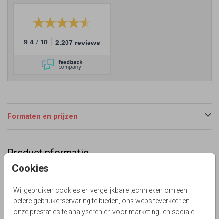
/
9.4
10
2.207 reviews
Formaten en prijzen
Productinformatie
Cookies
Omschrijving
Eerdaags jullie 5 jarig huwelijks jubileum feest geven?
Wij gebruiken cookies en vergelijkbare technieken om een
Hippe uitnodiging met goud look (geen echt goud inkt)
betere gebruikerservaring te bieden, ons websiteverkeer en
karton print, confetti en hand lettering.
onze prestaties te analyseren en voor marketing- en sociale