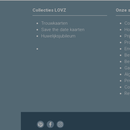
Collecties LOVZ
Onze s
Trouwkaarten
Co
Save the date kaarten
Ho
Huwelijksjubileum
Pri
Pr
En
Be
Be
Ga
Al
Pr
Co
Re