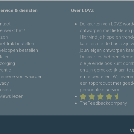
ervice & diensten
Over LOVZ
ntact
De kaarten van LOVZ word
e werkt het?
ontworpen met liefde en p
jzen
Hier vind je hippe en trend
oefdruk bestellen
kaartjes die de basis zijn 
veloppen bestellen
jouw eigen ontworpen kaar
talen
De kaartjes hebben eleme
zorging
die je eindeloos kunt com
rantie
en zijn gemakkelijk aan te
gemene voorwaarden
en te bestellen. Wij levere
ivacy
een topproduct met goed
okies
persoonlijke service!
views lezen
TheFeedbackcompany
V