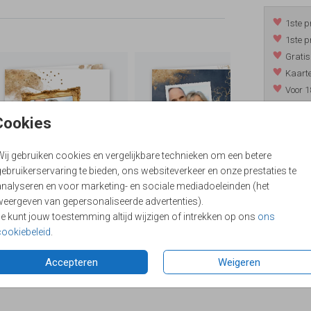
1ste p
1ste p
Gratis
Kaarte
Voor 1
*m.u.v. 
Cookies
Wij gebruiken cookies en vergelijkbare technieken om een betere
/
9.4
ebruikerservaring te bieden, ons websiteverkeer en onze prestaties te
analyseren en voor marketing- en sociale mediadoeleinden (het
weergeven van gepersonaliseerde advertenties).
Je kunt jouw toestemming altijd wijzigen of intrekken op ons
ons
cookiebeleid
.
Accepteren
Weigeren
Formaten