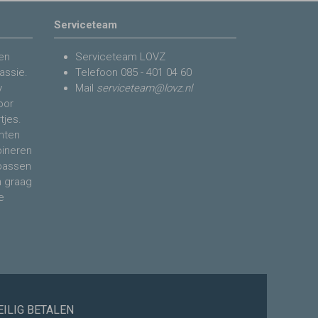
Serviceteam
en
Serviceteam LOVZ
assie.
Telefoon
085 - 401 04 60
y
Mail
serviceteam@lovz.nl
voor
tjes.
nten
bineren
 passen
n graag
e
EILIG BETALEN