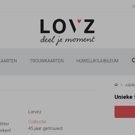
0
 KAARTEN
TROUWKAARTEN
HUWELIJKSJUBILEUM
Jubil
Unieke 
Lievez
Collectie
itter
45 jaar getrouwd
erken!