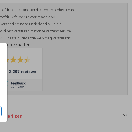
roefdruk uit standaard collectie slechts 1 euro
roefdruk foliedruk voor maar 2,50
 verzending naar Nederland & België
n direct versturen met onze verzendservice
8:00 besteld, dezelfde werkdag verstuurd*
foliedrukkaarten
10
2.207 reviews
 en prijzen