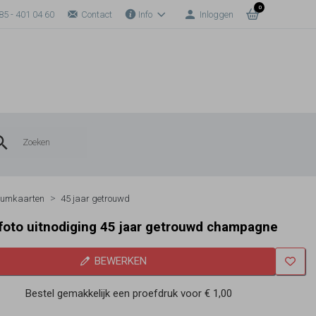
0
85 - 401 04 60
Contact
Info
Inloggen
eumkaarten
45 jaar getrouwd
foto uitnodiging 45 jaar getrouwd champagne
BEWERKEN
Bestel gemakkelijk een proefdruk voor
€ 1,00