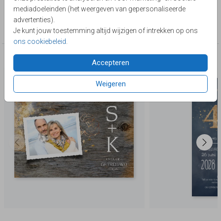
Lievez
mediadoeleinden (het weergeven van gepersonaliseerde
Collectie
advertenties).
45 jaar getrouwd
Je kunt jouw toestemming altijd wijzigen of intrekken op ons
ons cookiebeleid
.
Deze producten zijn wellicht ook iets voor je
Accepteren
Weigeren