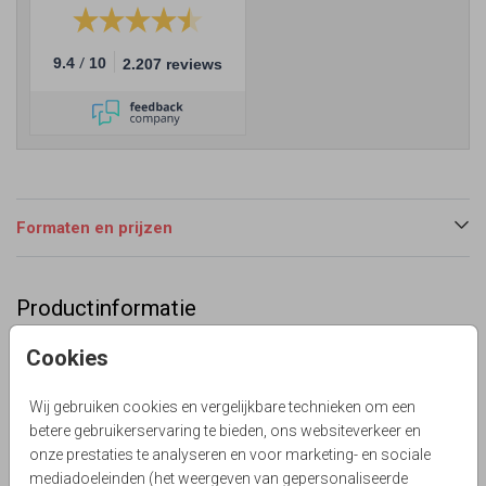
/
9.4
10
2.207 reviews
Formaten en prijzen
Productinformatie
Omschrijving
Cookies
45 jaar getrouwd? Een mooie staande uitnodigingskaart
met hout print, linnen, leer en foto. In landelijke stijl.
Wij gebruiken cookies en vergelijkbare technieken om een
betere gebruikerservaring te bieden, ons websiteverkeer en
Lievez
onze prestaties te analyseren en voor marketing- en sociale
Collectie
mediadoeleinden (het weergeven van gepersonaliseerde