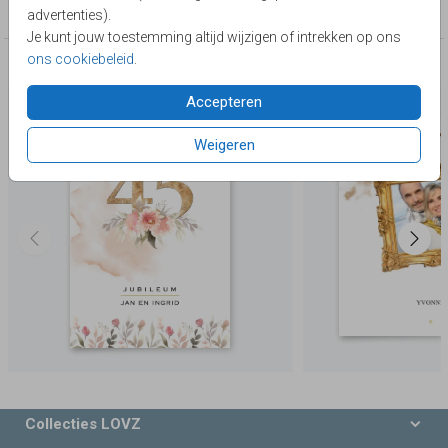
45 jaar getrouwd
advertenties).
Je kunt jouw toestemming altijd wijzigen of intrekken op ons
ons cookiebeleid
.
Deze producten zijn wellicht ook iets voor je
Accepteren
Weigeren
Collecties LOVZ