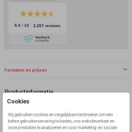
/
9.4
10
2.207 reviews
Formaten en prijzen
Productinformatie
Cookies
Omschrijving
Eerdaags 40 jaar getrouwd? Mooie foto uitnodiging voor
Wij gebruiken cookies en vergelijkbare technieken om een
jullie feest met witte hout print en jutte look.
betere gebruikerservaring te bieden, ons websiteverkeer en
Lievez
onze prestaties te analyseren en voor marketing- en sociale