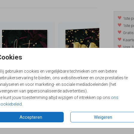
1ste p
1ste p
Gratis
Kaarte
Voor 1
*m.u.v. 
Cookies
Wij gebruiken cookies en vergelijkbare technieken om een betere
ebruikerservaring te bieden, ons websiteverkeer en onze prestaties te
/
9.4
analyseren en voor marketing- en sociale mediadoeleinden (het
weergeven van gepersonaliseerde advertenties).
Je kunt jouw toestemming altijd wijzigen of intrekken op ons
ons
cookiebeleid
.
Accepteren
Weigeren
Formaten