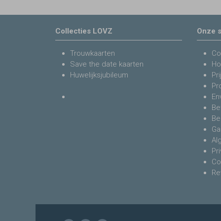
Collecties LOVZ
Onze s
Trouwkaarten
Co
Save the date kaarten
Ho
Huwelijksjubileum
Pri
Pr
En
Be
Be
Ga
Al
Pr
Co
Re