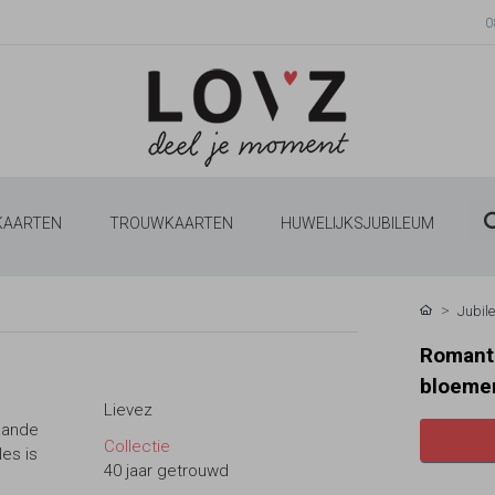
0
 KAARTEN
TROUWKAARTEN
HUWELIJKSJUBILEUM
Jubil
Romanti
bloeme
Lievez
taande
Collectie
les is
40 jaar getrouwd