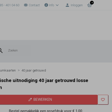
0
85 - 401 04 60
Contact
Info
Inloggen
eumkaarten
40 jaar getrouwd
sche uitnodiging 40 jaar getrouwd losse
n
BEWERKEN
Bestel gemakkelijk een proefdruk voor
€ 1,00