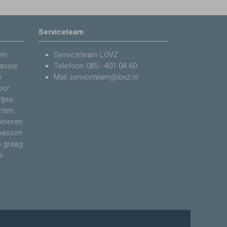
Serviceteam
en
Serviceteam LOVZ
assie.
Telefoon
085 - 401 04 60
y
Mail
serviceteam@lovz.nl
voor
tjes.
nten
bineren
 passen
n graag
e