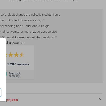
roefdruk uit standaard collectie slechts 1 euro
roefdruk foliedruk voor maar 2,50
 verzending naar Nederland & België
n direct versturen met onze verzendservice
8:00 besteld, dezelfde werkdag verstuurd*
foliedrukkaarten
10
2.207 reviews
 en prijzen