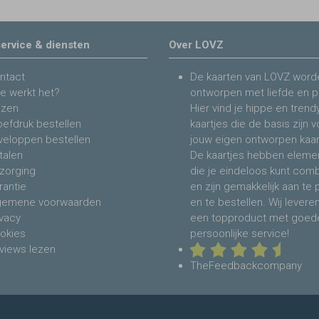
ervice & diensten
Over LOVZ
ntact
De kaarten van LOVZ word
e werkt het?
ontworpen met liefde en p
jzen
Hier vind je hippe en trend
oefdruk bestellen
kaartjes die de basis zijn 
veloppen bestellen
jouw eigen ontworpen kaar
talen
De kaartjes hebben eleme
zorging
die je eindeloos kunt com
rantie
en zijn gemakkelijk aan te
gemene voorwaarden
en te bestellen. Wij levere
ivacy
een topproduct met goed
okies
persoonlijke service!
views lezen
TheFeedbackcompany