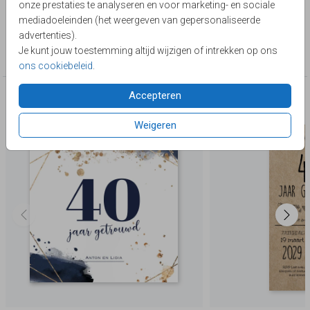
onze prestaties te analyseren en voor marketing- en sociale
Lievez
mediadoeleinden (het weergeven van gepersonaliseerde
advertenties).
Collectie
Je kunt jouw toestemming altijd wijzigen of intrekken op ons
40 jaar getrouwd
ons cookiebeleid
.
Accepteren
Deze producten zijn wellicht ook iets voor je
Weigeren