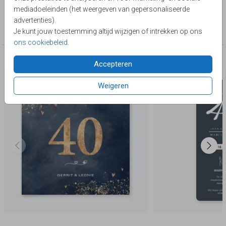
Lievez
mediadoeleinden (het weergeven van gepersonaliseerde
Collectie
advertenties).
40 jaar getrouwd
Je kunt jouw toestemming altijd wijzigen of intrekken op ons
ons cookiebeleid
.
Deze producten zijn wellicht ook iets voor je
Accepteren
Weigeren