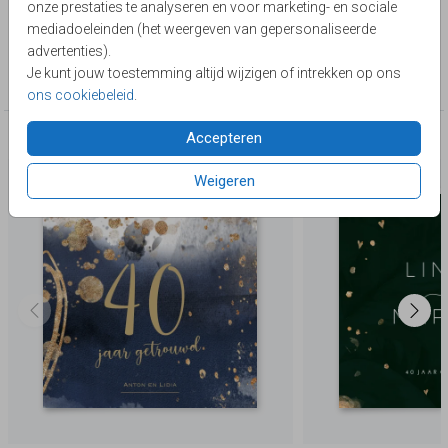
onze prestaties te analyseren en voor marketing- en sociale
Lievez
mediadoeleinden (het weergeven van gepersonaliseerde
advertenties).
Collectie
Je kunt jouw toestemming altijd wijzigen of intrekken op ons
40 jaar getrouwd
ons cookiebeleid
.
Accepteren
Deze producten zijn wellicht ook iets voor je
Weigeren