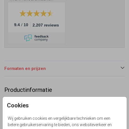
/
9.4
10
2.207 reviews
Formaten en prijzen
Productinformatie
Omschrijving
Cookies
Prachtige uitnodiging voor jullie 40 jarig huwelijksfeest.
Strak design met een botanische touch. Alles staat los en
Wij gebruiken cookies en vergelijkbare technieken om een
er zijn nog veel meer blaadjes en kransen in onze
betere gebruikerservaring te bieden, ons websiteverkeer en
beeldbank. Probeer het uit!