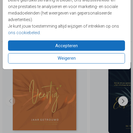
betere gebruikerservaring te bieden, ons websiteverkeer en
passen. Zelf maken.
Toon meer
onze prestaties te analyseren en voor marketing- en sociale
mediadoeleinden (het weergeven van gepersonaliseerde
Lievez
advertenties).
Je kunt jouw toestemming altijd wijzigen of intrekken op ons
Collectie
ons cookiebeleid
.
40 jaar getrouwd
Accepteren
Deze producten zijn wellicht ook iets voor je
Weigeren