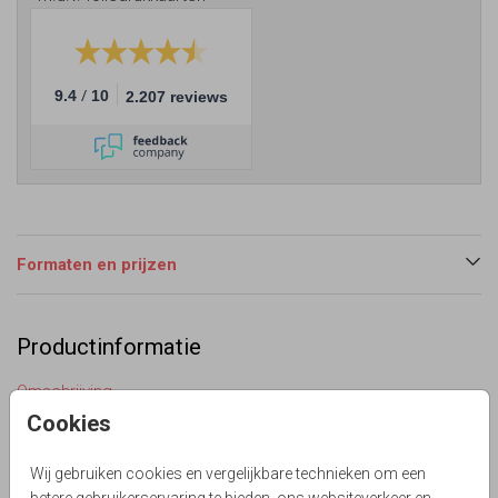
/
9.4
10
2.207 reviews
Formaten en prijzen
Productinformatie
Omschrijving
Opzoek naar een hippe panorama uitnodiging voor jullie 40
Cookies
jarig huwelijksjubileum feest die lijkt op een toegangskaart
van festival of concert? Uitnodiging met kraft look op de
Wij gebruiken cookies en vergelijkbare technieken om een
ondergrond en lijn grid. Teksten zijn allemaal aan te