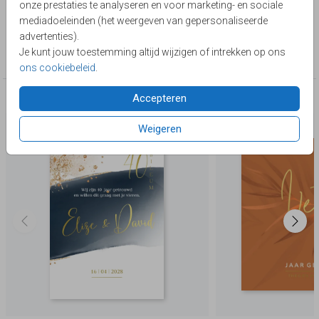
onze prestaties te analyseren en voor marketing- en sociale
Lievez
mediadoeleinden (het weergeven van gepersonaliseerde
advertenties).
Collectie
Je kunt jouw toestemming altijd wijzigen of intrekken op ons
40 jaar getrouwd
ons cookiebeleid
.
Accepteren
Deze producten zijn wellicht ook iets voor je
Weigeren