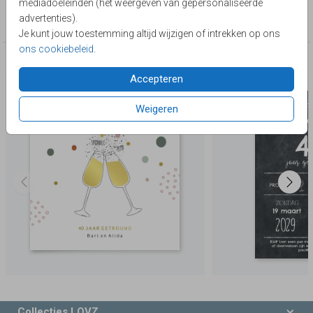
mediadoeleinden (het weergeven van gepersonaliseerde
Collectie
advertenties).
40 jaar getrouwd
Je kunt jouw toestemming altijd wijzigen of intrekken op ons
ons cookiebeleid
.
Deze producten zijn wellicht ook iets voor je
Accepteren
Weigeren
Collecties LOVZ