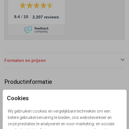
/
9.4
10
2.207 reviews
Formaten en prijzen
Productinformatie
Omschrijving
Cookies
Feestelijke vierkante 40 jaar getrouwd uitnodiging met
bubbels, confetti en champagne glazen gevuld met echt
Wij gebruiken cookies en vergelijkbare technieken om een
goud folie druk.
betere gebruikerservaring te bieden, ons websiteverkeer en
Lievez
onze prestaties te analyseren en voor marketing- en sociale