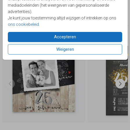
Lievez
mediadoeleinden (het weergeven van gepersonaliseerde
Collectie
advertenties).
25 jaar getrouwd
Je kunt jouw toestemming altijd wijzigen of intrekken op ons
ons cookiebeleid
.
Deze producten zijn wellicht ook iets voor je
Accepteren
Weigeren