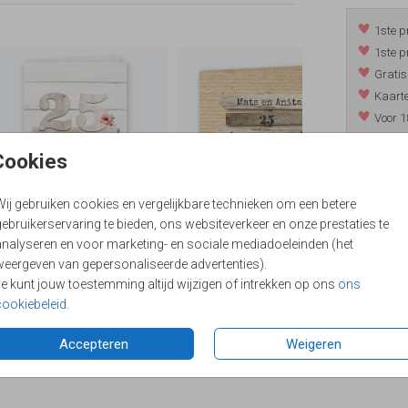
1ste p
1ste p
Gratis
Kaarte
Voor 1
*m.u.v. 
Cookies
Wij gebruiken cookies en vergelijkbare technieken om een betere
/
9.4
ebruikerservaring te bieden, ons websiteverkeer en onze prestaties te
analyseren en voor marketing- en sociale mediadoeleinden (het
weergeven van gepersonaliseerde advertenties).
Je kunt jouw toestemming altijd wijzigen of intrekken op ons
ons
cookiebeleid
.
Accepteren
Weigeren
Formaten