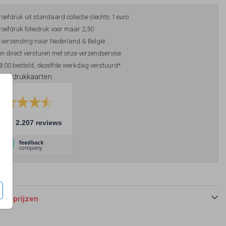
roefdruk uit standaard collectie slechts 1 euro
roefdruk foliedruk voor maar 2,50
 verzending naar Nederland & België
n direct versturen met onze verzendservice
8:00 besteld, dezelfde werkdag verstuurd*
foliedrukkaarten
10
2.207 reviews
 en prijzen