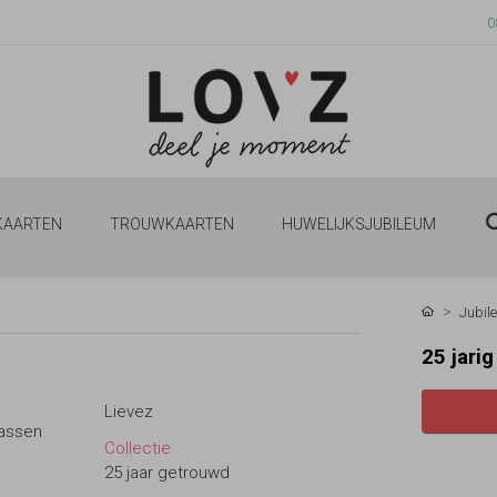
0
 KAARTEN
TROUWKAARTEN
HUWELIJKSJUBILEUM
Jubil
25 jari
Lievez
passen
Collectie
25 jaar getrouwd