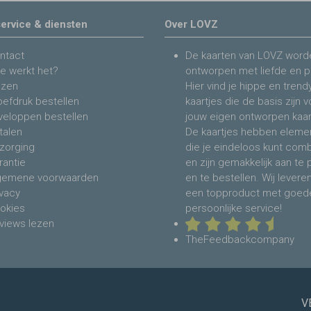
ervice & diensten
Over LOVZ
ntact
De kaarten van LOVZ word
e werkt het?
ontworpen met liefde en p
jzen
Hier vind je hippe en trend
oefdruk bestellen
kaartjes die de basis zijn 
veloppen bestellen
jouw eigen ontworpen kaar
talen
De kaartjes hebben eleme
zorging
die je eindeloos kunt com
rantie
en zijn gemakkelijk aan te
gemene voorwaarden
en te bestellen. Wij levere
ivacy
een topproduct met goed
okies
persoonlijke service!
views lezen
TheFeedbackcompany
V