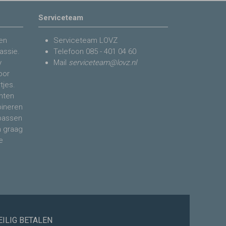
Serviceteam
en
Serviceteam LOVZ
assie.
Telefoon
085 - 401 04 60
y
Mail
serviceteam@lovz.nl
voor
tjes.
nten
bineren
 passen
n graag
e
EILIG BETALEN