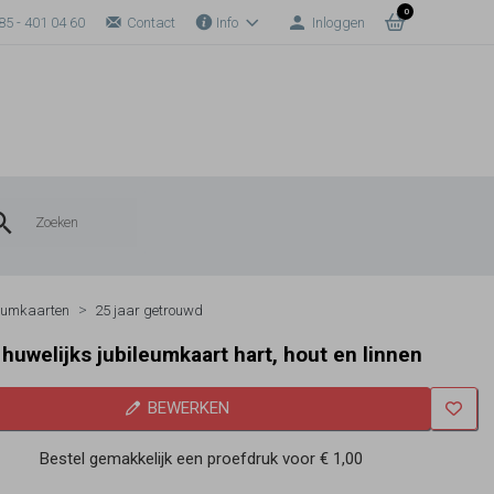
0
85 - 401 04 60
Contact
Info
Inloggen
eumkaarten
25 jaar getrouwd
g huwelijks jubileumkaart hart, hout en linnen
BEWERKEN
Bestel gemakkelijk een proefdruk voor
€ 1,00