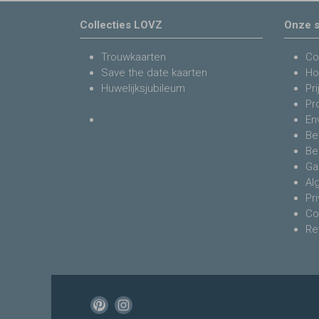
Collecties LOVZ
Onze s
Trouwkaarten
Co
Save the date kaarten
Ho
Huwelijksjubileum
Pri
Pr
En
Be
Be
Ga
Al
Pr
Co
Re