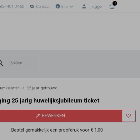
0
85 - 401 04 60
Contact
Info
Inloggen
eumkaarten
25 jaar getrouwd
ging 25 jarig huwelijksjubileum ticket
BEWERKEN
Bestel gemakkelijk een proefdruk voor
€ 1,00