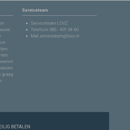
Serviceteam
en
Serviceteam LOVZ
assie.
Telefoon
085 - 401 04 60
y
Mail
serviceteam@lovz.nl
voor
tjes.
nten
bineren
 passen
n graag
e
EILIG BETALEN