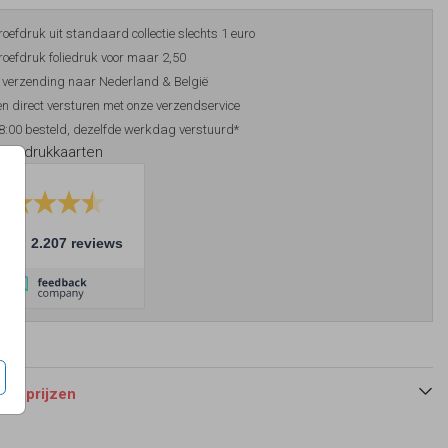
roefdruk uit standaard collectie slechts 1 euro
roefdruk foliedruk voor maar 2,50
 verzending naar Nederland & België
n direct versturen met onze verzendservice
8:00 besteld, dezelfde werkdag verstuurd*
foliedrukkaarten
10
2.207 reviews
 en prijzen