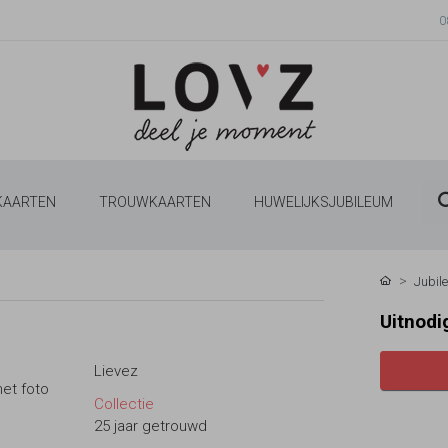
0
 KAARTEN
TROUWKAARTEN
HUWELIJKSJUBILEUM
Jubil
Uitnodi
Lievez
met foto
Collectie
25 jaar getrouwd