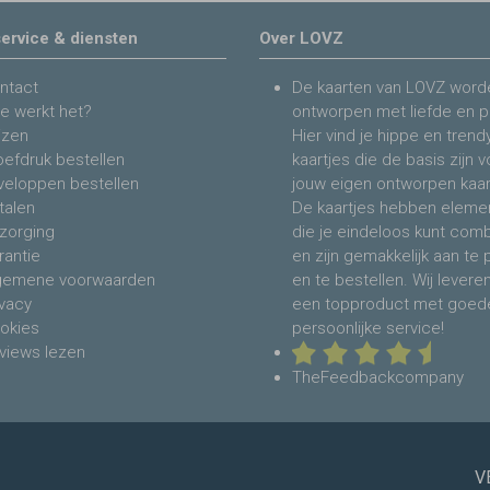
ervice & diensten
Over LOVZ
ntact
De kaarten van LOVZ word
e werkt het?
ontworpen met liefde en p
jzen
Hier vind je hippe en trend
oefdruk bestellen
kaartjes die de basis zijn 
veloppen bestellen
jouw eigen ontworpen kaar
talen
De kaartjes hebben eleme
zorging
die je eindeloos kunt com
rantie
en zijn gemakkelijk aan te
gemene voorwaarden
en te bestellen. Wij levere
ivacy
een topproduct met goed
okies
persoonlijke service!
views lezen
TheFeedbackcompany
V