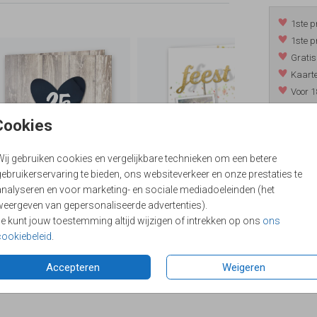
1ste p
1ste p
Gratis
Kaarte
Voor 1
*m.u.v. 
Cookies
Wij gebruiken cookies en vergelijkbare technieken om een betere
/
9.4
ebruikerservaring te bieden, ons websiteverkeer en onze prestaties te
analyseren en voor marketing- en sociale mediadoeleinden (het
weergeven van gepersonaliseerde advertenties).
Je kunt jouw toestemming altijd wijzigen of intrekken op ons
ons
cookiebeleid
.
Accepteren
Weigeren
Formaten