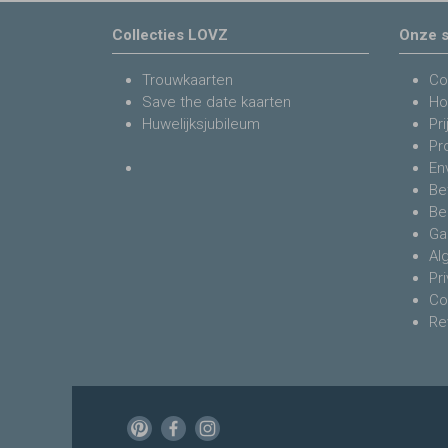
Collecties LOVZ
Onze s
Trouwkaarten
Co
Save the date kaarten
Ho
Huwelijksjubileum
Pri
Pr
En
Be
Be
Ga
Al
Pr
Co
Re