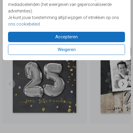
Lievez
mediadoeleinden (het weergeven van gepersonaliseerde
Collectie
advertenties).
25 jaar getrouwd
Je kunt jouw toestemming altijd wijzigen of intrekken op ons
ons cookiebeleid
.
Deze producten zijn wellicht ook iets voor je
Accepteren
Weigeren