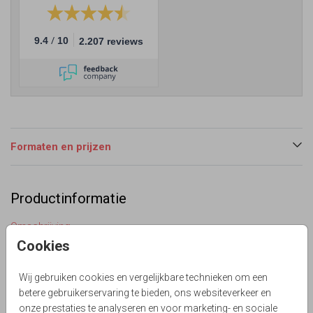
/
9.4
10
2.207 reviews
Formaten en prijzen
Productinformatie
Omschrijving
Eerdaags jullie 25 jarig huwelijks jubileumfeest geven?
Cookies
Mooie staande foto uitnodiging met goud look (geen echt
goud inkt) blauw met confetti op de ondergrond,
Wij gebruiken cookies en vergelijkbare technieken om een
champagne glazen en tekstballon.
betere gebruikerservaring te bieden, ons websiteverkeer en
onze prestaties te analyseren en voor marketing- en sociale