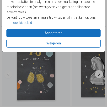
onze prestaties te analyseren en voor marketing- en sociale
Lievez
mediadoeleinden (het weergeven van gepersonaliseerde
advertenties).
Collectie
Je kunt jouw toestemming altijd wijzigen of intrekken op ons
25 jaar getrouwd
ons cookiebeleid
.
Accepteren
Deze producten zijn wellicht ook iets voor je
Weigeren